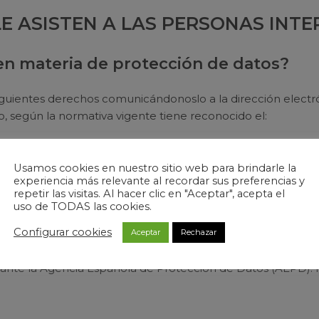
LE ASISTEN A LAS PERSONAS INT
n materia de protección de datos?
siguientes derechos comunicándonoslo a la dirección elect
, según la normativa vigente tiene reconocido el:
a los datos personales relativos al interesado.
cación o supresión.
Usamos cookies en nuestro sitio web para brindarle la
experiencia más relevante al recordar sus preferencias y
ión del tratamiento.
repetir las visitas. Al hacer clic en "Aceptar", acepta el
miento.
uso de TODAS las cookies.
Configurar cookies
Aceptar
Rechazar
formularios para poder ejercitar sus derechos de una maner
nte la Agencia Española de Protección de Datos (AEPD). M