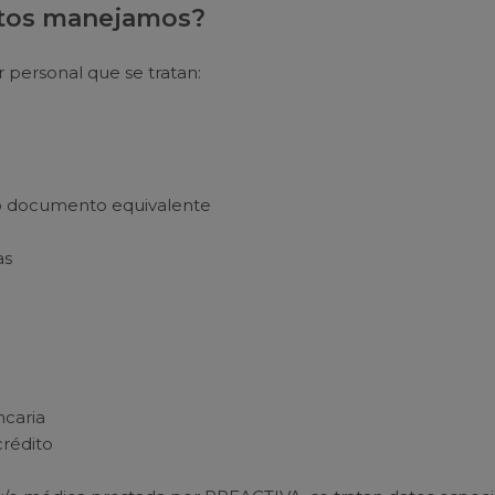
atos manejamos?
 personal que se tratan:
 o documento equivalente
as
caria
crédito