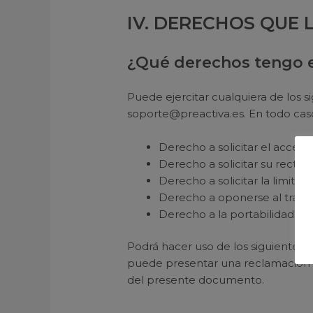
IV. DERECHOS QUE 
¿Qué derechos tengo e
Puede ejercitar cualquiera de los 
soporte@preactiva.es. En todo caso
Derecho a solicitar el acceso 
Derecho a solicitar su rectifi
Derecho a solicitar la limitac
Derecho a oponerse al trata
Derecho a la portabilidad.
Podrá hacer uso de los siguientes 
puede presentar una reclamación a
del presente documento.