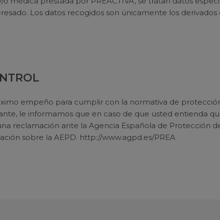
l y/o médica prestada por PREACTIVA, se tratan datos espe
eresado. Los datos recogidos son únicamente los derivados d
ONTROL
o empeño para cumplir con la normativa de protección d
tante, le informamos que en caso de que usted entienda qu
a reclamación ante la Agencia Española de Protección de 
rmación sobre la AEPD. http://www.agpd.es/PREA