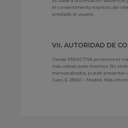
En base a la prestación asistencia
el consentimiento explícito del int
prestado al usuario.
VII. AUTORIDAD DE C
Desde PREACTIVA ponemos el máxim
más valioso para nosotros. No obs
menoscabados, puede presentar un
Juan, 6. 28001 – Madrid. Más info