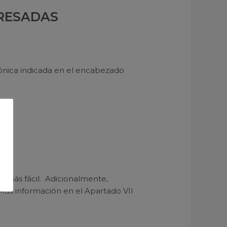
ERESADAS
rónica indicada en el encabezado
a más fácil. Adicionalmente,
ás información en el Apartado VII